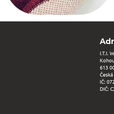
Adr
I.T.I. 
Kohou
613 0
Česká
IČ: 0
DIČ: 