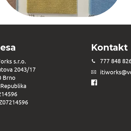
esa
Kontakt
777 848 82
Works s.r.o.
tova 2043/17
itiworks@vo
0 Brno
 Republika
7214596
CZ07214596