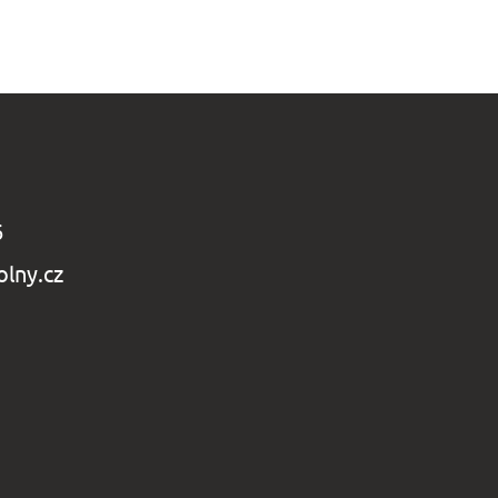
6
lny.cz