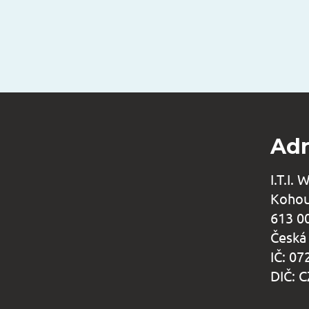
Adr
I.T.I. 
Kohou
613 0
Česká
IČ: 0
DIČ: 