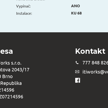
ANO
Vypínač:
KU 68
Instalace:
esa
Kontakt
777 848 82
Works s.r.o.
tova 2043/17
itiworks@vo
0 Brno
 Republika
7214596
CZ07214596