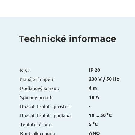
Technické informace
IP 20
Krytí:
230 V / 50 Hz
Napájecí napětí:
4 m
Podlahový senzor:
10 A
Spínaný proud:
-
Rozsah teplot - prostor:
10 ... 50 °C
Rozsah teplot - podlaha:
5 °C
Teplotní útlum:
ANO
Kontrolka chodu: