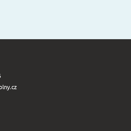
6
lny.cz