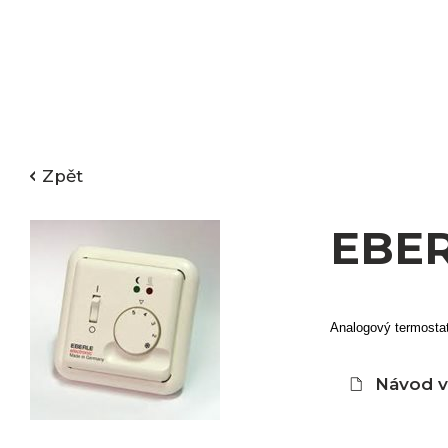
Zpět
EBER
Analogový termostat
Návod 